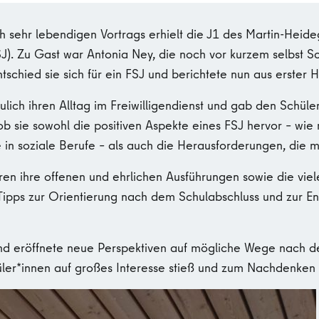
h sehr lebendigen Vortrags erhielt die J1 des Martin-Hei
(FSJ). Zu Gast war Antonia Ney, die noch vor kurzem selbst
schied sie sich für ein FSJ und berichtete nun aus erster 
lich ihren Alltag im Freiwilligendienst und gab den Schüler*
ob sie sowohl die positiven Aspekte eines FSJ hervor – wie
 in soziale Berufe – als auch die Herausforderungen, die m
en ihre offenen und ehrlichen Ausführungen sowie die viele
e Tipps zur Orientierung nach dem Schulabschluss und zur E
und eröffnete neue Perspektiven auf mögliche Wege nach d
üler*innen auf großes Interesse stieß und zum Nachdenken 